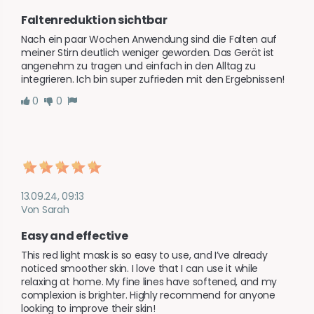
Faltenreduktion sichtbar
Nach ein paar Wochen Anwendung sind die Falten auf 
meiner Stirn deutlich weniger geworden. Das Gerät ist 
angenehm zu tragen und einfach in den Alltag zu 
integrieren. Ich bin super zufrieden mit den Ergebnissen!
0
0
13.09.24, 09:13
Von Sarah
Easy and effective
This red light mask is so easy to use, and I’ve already 
noticed smoother skin. I love that I can use it while 
relaxing at home. My fine lines have softened, and my 
complexion is brighter. Highly recommend for anyone 
looking to improve their skin!