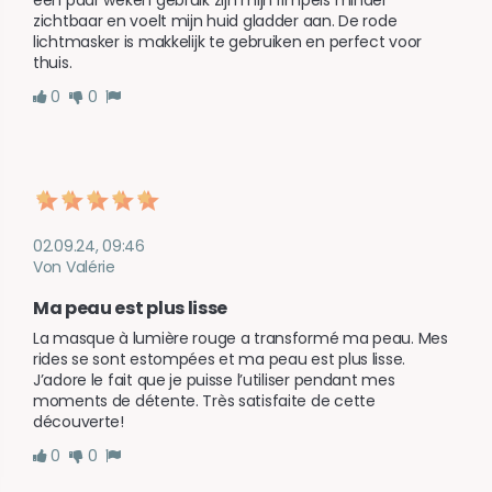
een paar weken gebruik zijn mijn rimpels minder 
zichtbaar en voelt mijn huid gladder aan. De rode 
lichtmasker is makkelijk te gebruiken en perfect voor 
thuis.
0
0
02.09.24, 09:46
Von Valérie
Ma peau est plus lisse
La masque à lumière rouge a transformé ma peau. Mes 
rides se sont estompées et ma peau est plus lisse. 
J’adore le fait que je puisse l’utiliser pendant mes 
moments de détente. Très satisfaite de cette 
découverte!
0
0