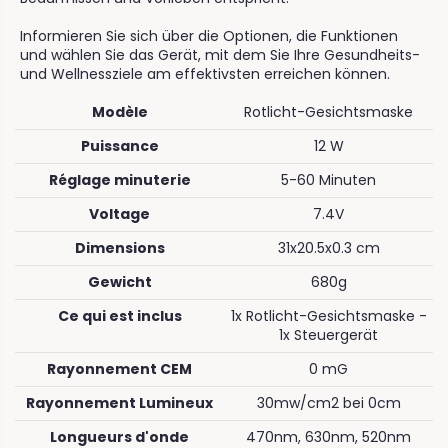
Informieren Sie sich über die Optionen, die Funktionen
und wählen Sie das Gerät, mit dem Sie Ihre Gesundheits-
und Wellnessziele am effektivsten erreichen können.
Modèle
Rotlicht-Gesichtsmaske
Puissance
12 W
Réglage minuterie
5-60 Minuten
Voltage
7.4V
Dimensions
31x20.5x0.3 cm
Gewicht
680g
Ce qui est inclus
1x Rotlicht-Gesichtsmaske -
1x Steuergerät
Rayonnement CEM
0 mG
Rayonnement Lumineux
30mw/cm2 bei 0cm
Longueurs d'onde
470nm, 630nm, 520nm