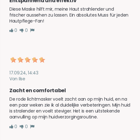
Entspannend und effektiv
Diese Maske hilft mir, meine Haut strahlender und 
frischer aussehen zu lassen. Ein absolutes Muss für jeden 
Hautpflege-Fan!
0
0
17.09.24, 14:43
Von Ilse
Zacht en comfortabel
De rode lichtmasker voelt zacht aan op mijn huid, en na 
een paar weken zie ik al duidelijke verbeteringen. Mijn huid 
is stralender en voelt steviger. Het is een uitstekende 
aanvulling op mijn huidverzorgingsroutine.
0
0