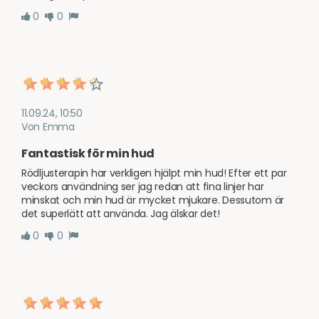
0
0
11.09.24, 10:50
Von Emma
Fantastisk för min hud
Rödljusterapin har verkligen hjälpt min hud! Efter ett par 
veckors användning ser jag redan att fina linjer har 
minskat och min hud är mycket mjukare. Dessutom är 
det superlätt att använda. Jag älskar det!
0
0