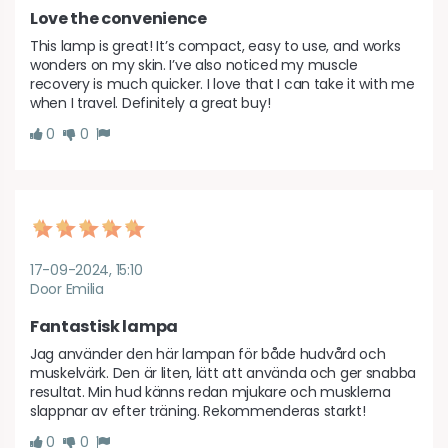
Love the convenience
This lamp is great! It’s compact, easy to use, and works 
wonders on my skin. I’ve also noticed my muscle 
recovery is much quicker. I love that I can take it with me 
when I travel. Definitely a great buy!
0
0
17-09-2024, 15:10
Door Emilia
Fantastisk lampa
Jag använder den här lampan för både hudvård och 
muskelvärk. Den är liten, lätt att använda och ger snabba 
resultat. Min hud känns redan mjukare och musklerna 
slappnar av efter träning. Rekommenderas starkt!
0
0