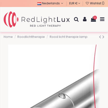
Nederlands
EUR €
Wishlist (
)
0
Home
Roodlichttherapie
Rood licht therapie lamp