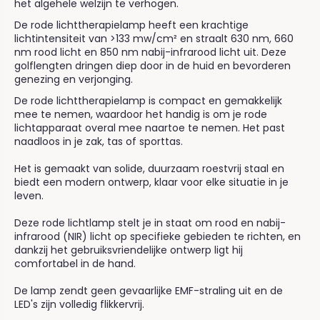
het algehele welzijn te verhogen.
De rode lichttherapielamp heeft een krachtige
lichtintensiteit van >133 mw/cm² en straalt 630 nm, 660
nm rood licht en 850 nm nabij-infrarood licht uit. Deze
golflengten dringen diep door in de huid en bevorderen
genezing en verjonging.
De rode lichttherapielamp is compact en gemakkelijk
mee te nemen, waardoor het handig is om je rode
lichtapparaat overal mee naartoe te nemen. Het past
naadloos in je zak, tas of sporttas.
Het is gemaakt van solide, duurzaam roestvrij staal en
biedt een modern ontwerp, klaar voor elke situatie in je
leven.
Deze rode lichtlamp stelt je in staat om rood en nabij-
infrarood (NIR) licht op specifieke gebieden te richten, en
dankzij het gebruiksvriendelijke ontwerp ligt hij
comfortabel in de hand.
De lamp zendt geen gevaarlijke EMF-straling uit en de
LED's zijn volledig flikkervrij.