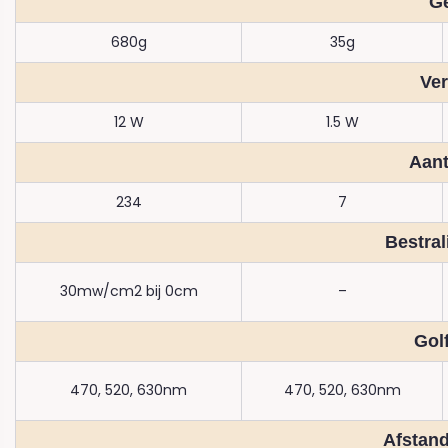
G
680g
35g
Ve
12 W
1.5 W
Aant
234
7
Bestral
30mw/cm2 bij 0cm
–
Gol
470, 520, 630nm
470, 520, 630nm
Afstan