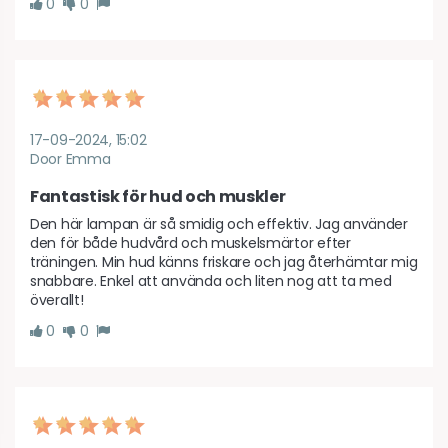
0
0
17-09-2024, 15:02
Door Emma
Fantastisk för hud och muskler
Den här lampan är så smidig och effektiv. Jag använder 
den för både hudvård och muskelsmärtor efter 
träningen. Min hud känns friskare och jag återhämtar mig 
snabbare. Enkel att använda och liten nog att ta med 
överallt!
0
0