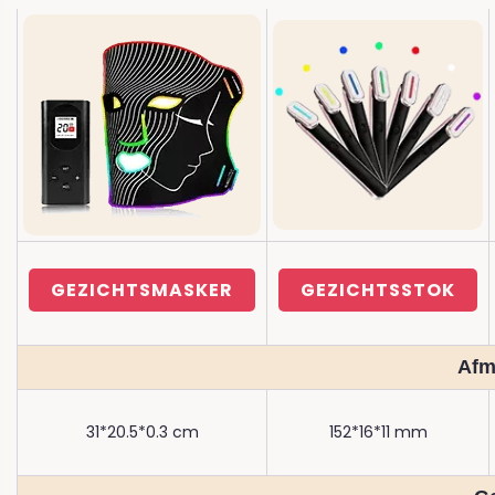
GEZICHTSMASKER
GEZICHTSSTOK
Afm
31*20.5*0.3 cm
152*16*11 mm