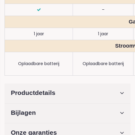
–
Ga
1 jaar
1 jaar
Stroom
Oplaadbare batterij
Oplaadbare batterij
Productdetails
Bijlagen
Onze garanties