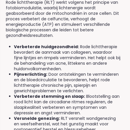
Rode lichttherapie (RLT) werkt volgens het principe van
fotobiomodulatie, waarbij lichtenergie wordt
geabsorbeerd door de mitochondriën in onze cellen. Dit
proces verbetert de celfunctie, verhoogt de
energieproductie (ATP) en stimuleert verschillende
biologische processen die leiden tot betere
gezondheidsresultaten.
Verbeterde huidgezondheid:
Rode lichttherapie
bevordert de aanmaak van collageen, waardoor
fijne lijntjes en rimpels verminderen. Het helpt ook bij
de behandeling van acne, littekens en andere
huidonvolkomenheden.
Pijnverlichting:
Door ontstekingen te verminderen
en de bloedcirculatie te bevorderen, helpt rode
lichttherapie chronische pijn, spierpijn en
gewrichtsproblemen te verlichten.
Verbeterde stemming en slaap:
Blootstelling aan
rood licht kan de circadiane ritmes reguleren, de
slaapkwaliteit verbeteren en symptomen van
depressie en angst verminderen.
Versnelde genezing:
RLT versnelt wondgenezing
en weefselherstel, wat het gunstig maakt voor
postoperatief herstel en blessurebeheer.